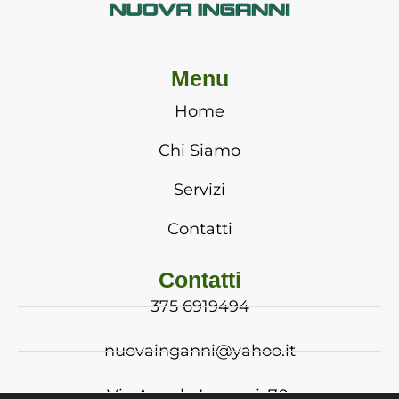
Menu
Home
Chi Siamo
Servizi
Contatti
Contatti
375 6919494
nuovainganni@yahoo.it
Via Angelo Inganni, 70,